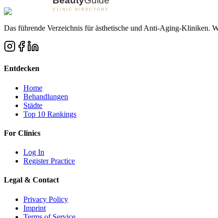
Das führende Verzeichnis für ästhetische und Anti-Aging-Kliniken. Wi
Entdecken
Home
Behandlungen
Städte
Top 10 Rankings
For Clinics
Log In
Register Practice
Legal & Contact
Privacy Policy
Imprint
Terms of Service