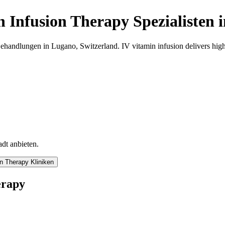
n Infusion Therapy
Spezialisten
ehandlungen in
Lugano
,
Switzerland
.
IV vitamin infusion delivers high
adt anbieten.
on Therapy
Kliniken
erapy