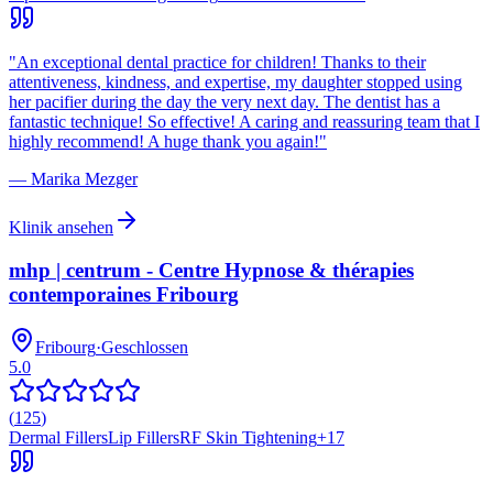
"
An exceptional dental practice for children! Thanks to their
attentiveness, kindness, and expertise, my daughter stopped using
her pacifier during the day the very next day. The dentist has a
fantastic technique! So effective! A caring and reassuring team that I
highly recommend! A huge thank you again!
"
—
Marika Mezger
Klinik ansehen
mhp | centrum - Centre Hypnose & thérapies
contemporaines Fribourg
Fribourg
·
Geschlossen
5.0
(
125
)
Dermal Fillers
Lip Fillers
RF Skin Tightening
+
17