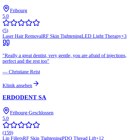
Fribourg
5.0
(
5
)
Laser Hair Removal
RF Skin Tightening
LED Light Therapy
+
3
"
Really a great dentist, very gentle, you are afraid of injections,
perfect and the rest too
"
—
Christiane Reist
Klinik ansehen
ERDODENT SA
Fribourg
·
Geschlossen
5.0
(
159
)
Lip Fillers
RF Skin Tightening
PDO Thread Lift
+
12