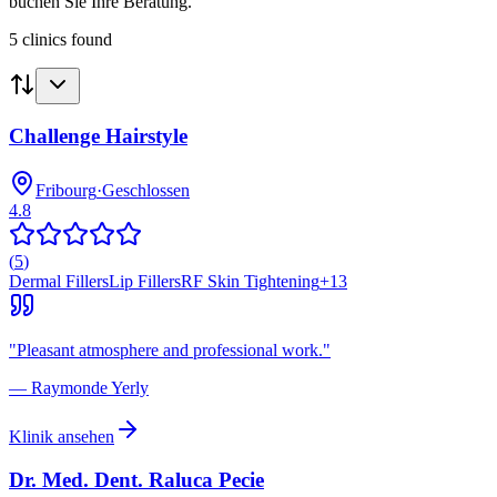
buchen Sie Ihre Beratung.
5
clinics
found
Challenge Hairstyle
Fribourg
·
Geschlossen
4.8
(
5
)
Dermal Fillers
Lip Fillers
RF Skin Tightening
+
13
"
Pleasant atmosphere and professional work.
"
—
Raymonde Yerly
Klinik ansehen
Dr. Med. Dent. Raluca Pecie