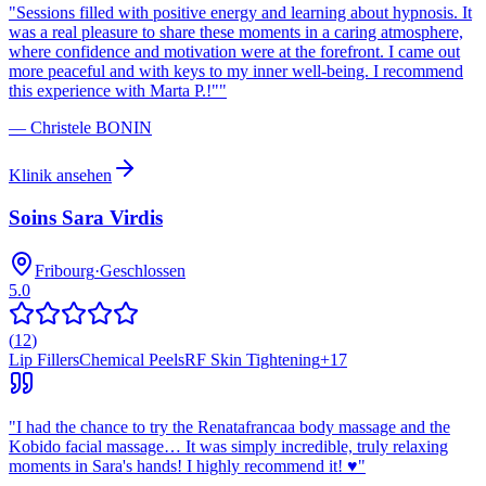
"
Sessions filled with positive energy and learning about hypnosis. It
was a real pleasure to share these moments in a caring atmosphere,
where confidence and motivation were at the forefront. I came out
more peaceful and with keys to my inner well-being. I recommend
this experience with Marta P.!"
"
—
Christele BONIN
Klinik ansehen
Soins Sara Virdis
Fribourg
·
Geschlossen
5.0
(
12
)
Lip Fillers
Chemical Peels
RF Skin Tightening
+
17
"
I had the chance to try the Renatafrancaa body massage and the
Kobido facial massage… It was simply incredible, truly relaxing
moments in Sara's hands! I highly recommend it! ♥︎
"