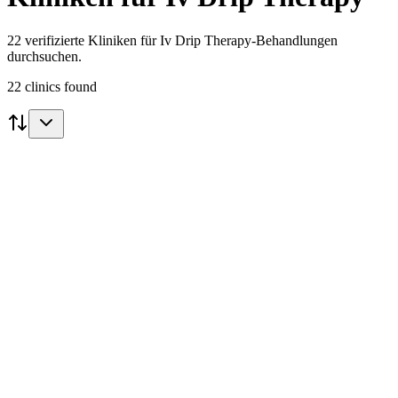
22 verifizierte Kliniken für Iv Drip Therapy-Behandlungen
durchsuchen.
22
clinics
found
CERISA by Dr. med. Claus Hashagen
Zug
4.8
(
18
)
Skin Rejuvenation
Botox
IV Vitamin Infusion
+
15
Klinik ansehen
Dermis Hautklinik Zürich Seefeld