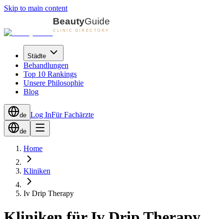
Skip to main content
Städte
Behandlungen
Top 10 Rankings
Unsere Philosophie
Blog
Log In
Für Fachärzte
de
de
Home
Kliniken
Iv Drip Therapy
Kliniken für Iv Drip Therapy