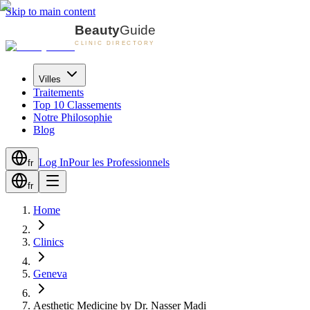
Skip to main content
Villes
Traitements
Top 10 Classements
Notre Philosophie
Blog
Log In
Pour les Professionnels
fr
fr
Home
Clinics
Geneva
Aesthetic Medicine by Dr. Nasser Madi