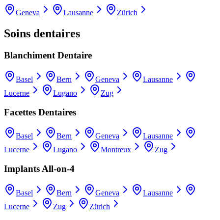
Geneva
Lausanne
Zürich
Soins dentaires
Blanchiment Dentaire
Basel
Bern
Geneva
Lausanne
Lucerne
Lugano
Zug
Facettes Dentaires
Basel
Bern
Geneva
Lausanne
Lucerne
Lugano
Montreux
Zug
Implants All-on-4
Basel
Bern
Geneva
Lausanne
Lucerne
Zug
Zürich