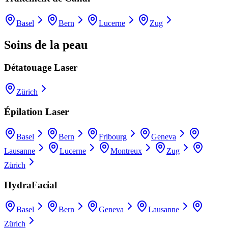
Basel
Bern
Lucerne
Zug
Soins de la peau
Détatouage Laser
Zürich
Épilation Laser
Basel
Bern
Fribourg
Geneva
Lausanne
Lucerne
Montreux
Zug
Zürich
HydraFacial
Basel
Bern
Geneva
Lausanne
Zürich