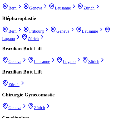
Bern
Geneva
Lausanne
Zürich
Blépharoplastie
Bern
Fribourg
Geneva
Lausanne
Lugano
Zürich
Brazilian Butt Lift
Geneva
Lausanne
Lugano
Zürich
Brazilian Butt Lift
Zürich
Chirurgie Gynécomastie
Geneva
Zürich
Cryolipolyse