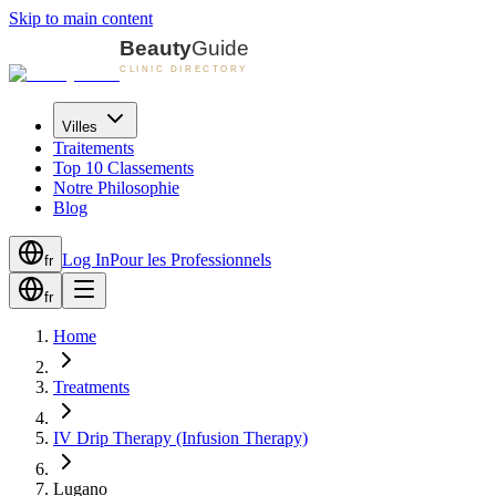
Skip to main content
Villes
Traitements
Top 10 Classements
Notre Philosophie
Blog
Log In
Pour les Professionnels
fr
fr
Home
Treatments
IV Drip Therapy (Infusion Therapy)
Lugano