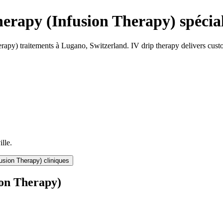
herapy (Infusion Therapy)
spécia
erapy)
traitements à
Lugano
,
Switzerland
.
IV drip therapy delivers cust
lle.
fusion Therapy)
cliniques
ion Therapy)