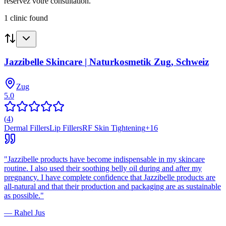
réservez votre consultation.
1
clinic
found
Jazzibelle Skincare | Naturkosmetik Zug, Schweiz
Zug
5.0
(
4
)
Dermal Fillers
Lip Fillers
RF Skin Tightening
+
16
"
Jazzibelle products have become indispensable in my skincare
routine. I also used their soothing belly oil during and after my
pregnancy. I have complete confidence that Jazzibelle products are
all-natural and that their production and packaging are as sustainable
as possible.
"
—
Rahel Jus