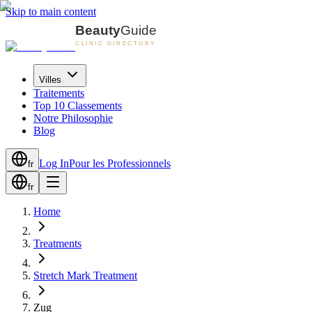
Skip to main content
Villes
Traitements
Top 10 Classements
Notre Philosophie
Blog
Log In
Pour les Professionnels
fr
fr
Home
Treatments
Stretch Mark Treatment
Zug