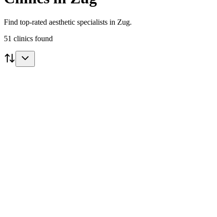
Find top-rated aesthetic specialists in Zug.
51
clinics
found
Featured
Redeker Aesthetics
Cham
5.0
(
38
)
Vedi Clinica
ART OF BEAUTY BEAUTY CENTER Saliha
Cantekin