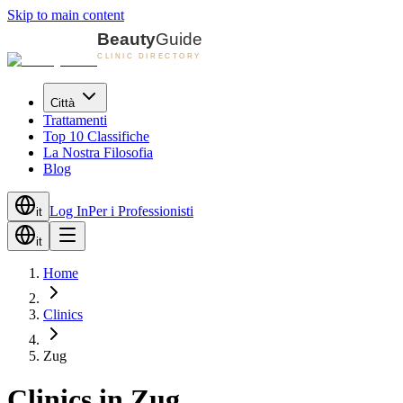
Skip to main content
Città
Trattamenti
Top 10 Classifiche
La Nostra Filosofia
Blog
Log In
Per i Professionisti
it
it
Home
Clinics
Zug
Clinics in Zug