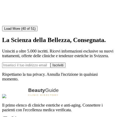
4.4
(
60
)
Dental Implants
Hormone Replacement
Dental Veneers
+
5
Vedi Clinica
Load More (40 of 51)
La Scienza della Bellezza, Consegnata.
Unisciti a oltre 5.000 iscritti. Ricevi informazioni esclusive su nuovi
trattamenti, offerte delle cliniche e tendenze estetiche in Svizzera.
Iscriviti
Rispettiamo la tua privacy. Annulla l'iscrizione in qualsiasi
momento.
Il primo elenco di cliniche estetiche e anti-aging. Connettere i
pazienti con l'eccellenza medica verificata.