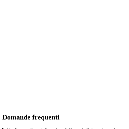
team, but especially the doctor, for his sensitivity, expertise, and
professionalism: I felt welcomed. Congratulations!
Vanja Righetti
a year ago
I went to Dr. Spennato for the removal of a basal cell carcinoma o
my face. Three weeks after the procedure, the scar is barely visible.
found him to be competent, professional, and sensitive. Thank you
View all reviews on Google
Domande frequenti