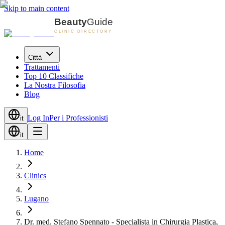
Skip to main content
Città
Trattamenti
Top 10 Classifiche
La Nostra Filosofia
Blog
Log In
Per i Professionisti
it
it
Home
Clinics
Lugano
Dr. med. Stefano Spennato - Specialista in Chirurgia Plastica,