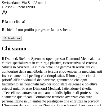
Switzerland
,
Via Sant'Anna 1
Closed • Opens 09:00
È la tua clinica?
Richiedi il tuo profilo per gestire la tua scheda.
Richiedi ora
Chi siamo
Il Dr. med. Stefano Spennato opera presso Diamond Medical, una
clinica specializzata in chirurgia plastica, ricostruttiva ed estetica.
Situata in Svizzera, la clinica offre una gamma di servizi tra cui il
contouring della mandibola, la terapia endovenosa, la medicina anti-
invecchiamento, i peeling e la rinoplastica. Il loro approccio dà
priorità all'individualità del paziente, garantendo che ogni
trattamento sia personalizzato per soddisfare esigenze e obiettivi
estetici unici. Presso Diamond Medical, l'attenzione è rivolta
all'eccellenza attraverso un team multidisciplinare di professionisti
altamente qualificati. Combinano tecniche avanzate con cure
personalizzate in un ambiente prestigioso che enfatizza la privacy.
L'impegno della clinica per l'innovazione e la qualità assicura che i